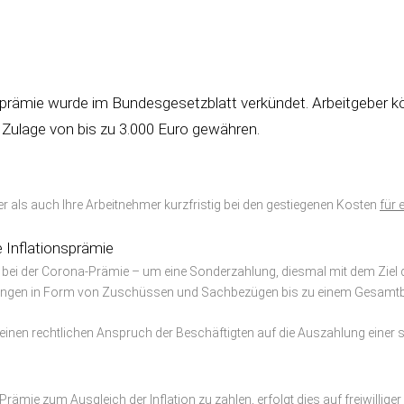
rämie wurde im Bundesgesetzblatt verkündet. Arbeitgeber k
 Zulage von bis zu 3.000 Euro gewähren.
 als auch Ihre Arbeitnehmer kurzfristig bei den gestiegenen Kosten
für
e Inflationsprämie
on bei der Corona-Prämie – um eine Sonderzahlung, diesmal mit dem Ziel
tungen in Form von Zuschüssen und Sachbezügen bis zu einem Gesamtb
t keinen rechtlichen Anspruch der Beschäftigten auf die Auszahlung einer 
rämie zum Ausgleich der Inflation zu zahlen, erfolgt dies auf freiwilliger