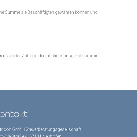
elche Summe sie Beschäftigten gewähren können und
en von der Zahlung der Inflationsausgleichsprämie
ontakt
tricon GmbH Steuerberatungsgesellschaft
to-Dill-Straße 4, 67141 Neuhofen