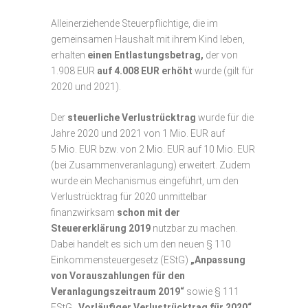
Alleinerziehende Steuerpflichtige, die im
gemeinsamen Haushalt mit ihrem Kind leben,
erhalten
einen Entlastungsbetrag,
der von
1.908 EUR
auf 4.008 EUR erhöht
wurde (gilt für
2020 und 2021).
Der
steuerliche Verlustrücktrag
wurde für die
Jahre 2020 und 2021 von 1 Mio. EUR auf
5 Mio. EUR bzw. von 2 Mio. EUR auf 10 Mio. EUR
(bei Zusammenveranlagung) erweitert. Zudem
wurde ein Mechanismus eingeführt, um den
Verlustrücktrag für 2020 unmittelbar
finanzwirksam
schon mit der
Steuererklärung 2019
nutzbar zu machen.
Dabei handelt es sich um den neuen § 110
Einkommensteuergesetz (EStG)
„Anpassung
von Vorauszahlungen für den
Veranlagungszeitraum 2019“
sowie § 111
EStG
„Vorläufiger Verlustrücktrag für 2020“.