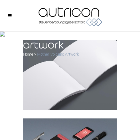
mother volcano
artwork
Home
>
Mother Volcano Artwork