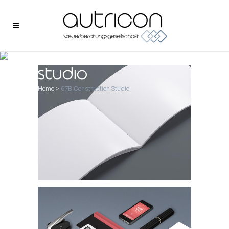
67b construction
studio
Home
>
67B Construction Studio